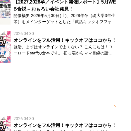
て和歌山企業との接点をつくることを目的とした合同企
【2027,2028卒／イベント開催レポート】5月WE
業説明会です。 今回は、14社の企業さまにご出展いた
B合説 – おもろい会社発見！
だきました。 当日は台風の影響により天候が大きく崩
開催概要 2026年5月30日(土)、2028年卒（現大学3年生
れ、公共交通機関の遅延・運休などの影響を受ける場面
等）をメインターゲットとした「就活キックオフフォー
もありました。しかし、そのような状況にもかかわら
ラム」をオンラインにて開催いたしました。※2027卒
ず、10名のの学生の皆さまにご来場いただき、各企業ブ
2026.04.30
も参加OKのハイブリッドイベント本格的な就活を前に
ースでは企業説明会や交流を通して活発なコミュニケー
「何から始めればいいか分からない」という学生の不安
オンラインをフル活用！キックオフはココから！
ションが行われました。 【参加学生 学校一覧】 和歌山
を解消し、和歌山の優良企業（おもろい会社）との早期
就活、まずはオンラインでよくない？ こんにちは！ユ
大学 近畿大学 関西大学 大阪樟蔭女子大学 岡山県立大学
接点を創出することを目的とした本イベント。参加いた
ーロードstaffの倉本です。 初っ端からママ目線の話に
和歌山コンピュータビジネス専門学校 就活準備に役立
だいた学生からは非常に高い熱量を感じる一日となりま
なりますが最近、「頑張らない料理」や「頑張らない育
つ講座からスタート 午前中は、 就活メイク・身だしな
した。 参加学生数 7校13名（和歌山大学、近畿大学、
児」という言葉をよく見かけて、いい考え方だなと思っ
み講座（オールジェンダー） インターンシップ攻略講
岡山県立大学、関西大学、四天王寺大学、日本福祉大
ています。全部を完璧にやろうとしなくても、少し力を
座 を実施しました。 また、プロカメラマンによる無料
学、就実大学） ご出展企業さま エバグリーン廣甚株式
抜いたほうがうまくいくこともある。 それは就活にも
証明写真撮影や、お弁当の配布など、学生が安心して就
会社、紀州技研工業株式会社、和歌山トヨペット株式会
少し通じる気がしていて、自分に合ったペースで選んで
活準備を進められるコンテンツも用意しました。 「こ
社、とれとれグループ、株式会社南北、川口水産株式会
いくことも大事なのかもしれません。いきなり足を使っ
れから何をすればいいのか分からない」という学生に向
社 学生アンケートから 〇満足度 4.3〇参加の動機「和
て動くのはちょっと気が重い、、、 そんな人におすす
けて、就職活動の第一歩を踏み出すきっかけとなる時間
歌山県内の企業を知りたい」が最多。その他、「周りが
めなのが、オンライン就活からゆる～くスタートしてみ
となりました。 クイズをきっかけに企業との出会いを
動き出して焦りを感じた」「WEBで気軽に動けるか
るのはいかがでしょうか。 始めは気楽にやるくらいが
創出 午後からは、「和歌山おもろい企業クイズ大会」
ら」という声が目立ちました。〇参加のきっかけ 「学
ちょうどいい オンラインなら、・家でそのまま参加で
を開催。 企業の特徴や強みをクイズ形式で紹介するこ
2026.04.30
校（キャリアセンター含む）の紹介・ポスター」と「In
きる・移動いらないからラク・ちょっと気になる企業だ
とで、学生が楽しみながら企業を知る機会をつくりまし
オンラインをフル活用！キックオフはココから！
stagram」が中心となりました。〇参加者が「魅力的・
け見れる みたいに、かなりハードルも低め。 「とりあ
た。 その後の企業ブース訪問では、「クイズで気にな