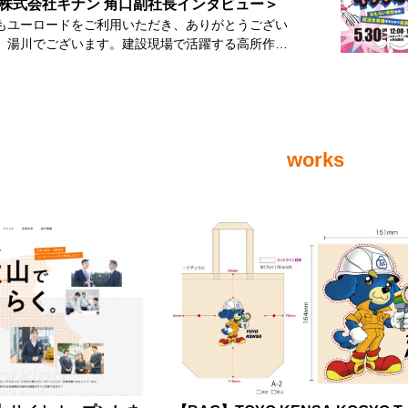
生との最初の接点をつくる絶好
株式会社キナン 角口副社長インタビュー＞
業様が学生を待つ場では
8年卒学生を対象としたマイナビの調
差別化がこれまで以上に重要になっています。 エ
もユーロードをご利用いただき、ありがとうござい
、新しい出会いを生み出す場でもあります。 学生
は、夏季休暇中に地元で開催されるインターンシッ
ー数だけでは判断できない 総エントリー数は前
。湯川でございます。建設現場で活躍する高所作業
秒でブースに立ち寄るかどうかを決めている で
仕事体験に「参加したい」と回答した学生は79.2％
99％とほぼ横ばいですが、その内訳を見ると状況は
橋梁点検車。しかし、それらの機械を「所有」して
学生は何を見てブースを選んでいるのでしょうか。
らに、「積極的に参加したい」が42.
ントリーは107％と増加している一
会社は、実は多くありません。現在、建設機械の約
を歩いている学生が最初に見るのは会社名ではあり
と高く、多くの学生が夏休みを企業研究や仕事体験
一括エントリーは91％まで減少しました。 これは
％はレンタルで稼働していると言われています。建設
る第一印象です。 「何を
会として考えていることが分かります。 つまり、
が「とりあえずたくさん応募する」のではなく、自
レンタル業界を牽引する株式会社キナン。その成長
社なのか。」 「どんな仕事なのか。」 「自
時期に仕事体験を公開しているかどうかは、学生と
合う企業を選びながら応募する傾向が強まっている
景には、単なる「機械を貸す会社」ではない、独自
がありそうか。」 こうした情報が一目で伝わ
works
点づくりに大きく影響するといえるでしょう。 地
ています。 そのため、エントリーを集める
値がありました。本記事では学生向けに、角口副社
ければ、そのまま通り過ぎられてしまう可能性があ
にも大きなチャンスがある 帰省先や現在住んで
、 エントリー後のフォロー 説明会への
ら伺った業界の魅力や株式会社キナンの強みについ
ている会社か分からない
地域で開催されるプログラムへの参加意向を見る
った歩留まり改善が採用成
たします。 取材をお受けくださった株式会
」が学生が立ち止まらない理由の一つとして紹介さ
ントになります。 業界によって学生の動きは
口副社長 「持つ時代」から「借りる時代」
います。だからこそ、ブース装飾は単に目立つため
夏休みは、都市部だけではなく地元企
・輸送用機器業界が前年
のではなく、会社を瞬時に理解してもらうための重
を向ける学生が増える時期です。 和歌山企業様
9％と最もエントリーを伸ばしました。 そのほかに
さらに保有するためには、機械を置く広大な土地も
ツールなのです。 ブース装飾は「派手さ」で
っても、自社を知ってもらう絶好のタイミングと言
になります。特に首都圏では土地代が高く、企業が
わりやすさ 「ブース装飾は派手であれば学
学生の選択肢は昨年以上に増えている
情報処理 専門サービス などは前年を上回
多様な建設機械を自社で保有することは現実的では
そう考えてしまいがちですが、実際は
ナビ2028では、受付中プレサイトコース数は40,33
 アパレル 医療機関・調剤薬局 福祉
ません。そのため、必要な機械を必要な期間だけ利
ます。重要なのは、採用したい学生に合わせて情報
なり、前年より増加しています。 掲載企業数も1
サービス などは前年を下
きるレンタルという仕組みが広く普及しています。
です。 例えば、理系学生を採用したいの
社まで増えています。 企業が増えるということ
なりました。 業界によって学生の動きが大
では、建設現場で動く機械の約70％がレンタル機と
れば、工場や設備、技術者が働く様子を見せること
学生から見ると「比較する企業が増える」というこ
異なるため、自社業界の状況を把握したうえで採用
れるほどです。さらに機械の種類は年々増え、専門
事内容をイメージしてもらいやすくなります。 一
つけてもらえない時代に
えることが重要です。 地域によっても応募状
高まっています。「あらゆる機械を自社で保有する
文系学生にも興味を持ってほしい場合は、社員同士
学生に選ばれるためには、「この仕事
は三重県が前年比115％と最も
は、今後ますます難しくなります。だからこそ、レ