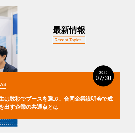
最新情報
Recent Topics
2026
07/30
ws
生は数秒でブースを選ぶ。合同企業説明会で成
を出す企業の共通点とは