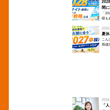
はな
20
る方が多い
間に
って
「202
で、
様も多い
す。
はすで
を聞
2026
やオ
す。 このとき重要になるのは、企業の知名度だけでは
社な
夏休
ありません。 ブー
合う企
こんにちは！ 今日は
仕方
す。 マイナビ2028では、プレサイト掲載企業数・掲載
用成功
に大きく影
コー
ら採用
につ
は約
市場
学生
くなりました。 つ
昨年
合同
しているのです
と出会
場ではありま
間」ではない プレ
市場
業説
体験
いポイン
発見するた
もしれません。 
化 マイナビ2027では、掲載企業数が前年比102％、エ
知ら
プレ
ント
います。 就職サイトでは検索
まだ企業
数は10
ば見
社なのか ・どんな人が働いて
して
「何
2026
のか を知るために様々な企業を見ています。 つまり、
採用活
を持っ
「人
プレ
充実させる 学生が興味
高く