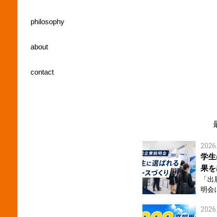
philosophy
about
contact
2026
学生
果を
「出展
明会
た。」 そんな経験をお持ちの採用担当
2026
はないでしょ