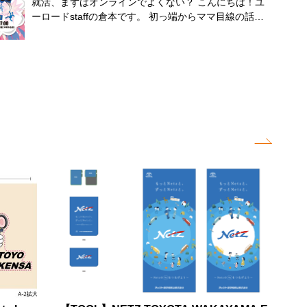
就活、まずはオンラインでよくない？ こんにちは！ユ
面白い」と感じたポイント・社員や人事の雰囲気の良
えず1回だけ聞いてみるか」くらいでも全然OKです。
った企業に行ってみよう」という流れが自然に生まれ、
ーロードstaffの倉本です。 初っ端からママ目線の話に
さ、風通しの良さ・やりがいを感じられそう、若手から
ちょっと早めに動くと、あとがラク 最近の就活は、思
多くの学生が積極的に各ブースを訪問していました。
なりますが最近、「頑張らない料理」や「頑張らない育
成長・挑戦できそう・ワークライフバランス、勤務地が
ってるより早く動いてる人が多いです。 とはいえ、い
和歌山企業とのリアルな交流 企業ブース訪問では、会
児」という言葉をよく見かけて、いい考え方だなと思っ
限定されている・企業クイズが面白かった 本イベント
きなり本気でやる必要はなくて、「どんな会社あるんだ
社概要だけでなく、 事業説明 インターンシップ情報 社
ています。全部を完璧にやろうとしなくても、少し力を
の狙いと仕掛け 就活の早期化が進む中、単なる「企業
ろ〜」くらいで見始める方が多いということです。 あ
風 若手社員の働き方 キャリア形成 などについて、人事
抜いたほうがうまくいくこともある。 それは就活にも
説明」だけでは初期段階の学生を惹きつけることは困難
とから焦るより、今ちょっとだけ動いておく方が気持ち
担当者や社員の皆さまから学生さんに直接お話しいただ
少し通じる気がしていて、自分に合ったペースで選んで
ですし、和歌山は多くの学生が他府県に進学する「県外
的にもラク。 和歌山でも、オンラインなら問題なし 場
きました。 学生からも積極的に質問が飛び交い、終始
いくことも大事なのかもしれません。いきなり足を使っ
進学率」が高い街ですので、今回は学生の心理的ハード
所は下宿先でもお好きな所でOK。 ご都合に合わせて、
活発な交流が行われました。 インターネットでは分か
て動くのはちょっと気が重い、、、 そんな人におすす
ルを下げ、能動的な参加を促す3つのアプローチを仕掛
いろんな企業の話を聞けるうえ、面接対策にもつながり
らない「企業の雰囲気」や「働く人の人柄」に触れられ
めなのが、オンライン就活からゆる～くスタートしてみ
けました！ 動機形成の「キックオフ講座」 スケジュー
ます。 人と関わる経験は大切にしていきたいですね。
ることで、和歌山企業への理解を深める貴重な時間とな
るのはいかがでしょうか。 始めは気楽にやるくらいが
ルや自己分析など「就活の全体像」を最初にインプット
【ここからでOK】まずは体感してみて！ 「何から始め
りました。 学生アンケートから見えたこと イベント終
ちょうどいい オンラインなら、・家でそのまま参加で
し、学生の「学ぶ姿勢」のスイッチを入れました。 エ
ればいいかわからない人」向けに、28卒・27卒向けオ
了後に実施したアンケートでは、多くの学生から満足の
きる・移動いらないからラク・ちょっと気になる企業だ
ンタメ要素「おもろい企業クイズ」 各セクションの冒
ンラインイベントがユーロードで開催されます。 ✔ 複
声をいただきました。 特に印象的だったのは、 「社員
け見れる みたいに、かなりハードルも低め。 「とりあ
頭に企業にまつわるクイズを導入。ゲーム感覚で「聞く
数の企業を一気に知れる✔ 就活の進め方がなんとなくわ
や人事担当者の雰囲気の良さ」 を企業選びの魅力とし
えず1回だけ聞いてみるか」くらいでも全然OKです。
姿勢」を作り、その後の企業説明（1社20分）への集中
かる✔ 気軽に参加できる（私服、何なら下半身ジャージ
て挙げる学生が最も多かったことです。 事業内容や待
ちょっと早めに動くと、あとがラク 最近の就活は、思
力を最大化させました。 リアリティの追求「U・I・Jタ
で！） ここで少しでも情報を持っておくだけで、後の
遇だけではなく、「どんな人と働くのか」を重視する学
ってるより早く動いてる人が多いです。 とはいえ、い
ーン座談会」 実際に和歌山で働く若手社会人の「生の
就活が前に進むカギになります。 👉 参加はこちらから
生が多い傾向が改めて確認できました。 また、 「企業
きなり本気でやる必要はなくて、「どんな会社あるんだ
声」を届けることで、働くイメージを具体化させ、県内
https://www.u-road.jp/2028/event/view/3524 少しでも気
理解が深まり、興味が持てる企業が見つけられた」
ろ〜」くらいで見始める方が多いということです。 あ
就職への心理的距離を縮めました。 当日のプログラム
になったらぜひご参加くださいね♪ （詳細は随時更新し
「一日で色んな企業を見れたのが良かった」 「他には
とから焦るより、今ちょっとだけ動いておく方が気持ち
と各セッションの様子 【第1部】学生の意識を切り替え
ていきます!!） 就活スタートのきっかけとして、ちょう
無いイベントで、とても話しやすい雰囲気だった」
的にもラク。 和歌山でも、オンラインなら問題なし 場
る「就活キックオフ講座」 内容：就活スケジュール、
どいい一歩になると思います。
「一日で色んな企業を見れたのが良かった」 「自由な
所は下宿先でもお好きな所でOK。 ご都合に合わせて、
自己分析、業界研究の進め方、企業選びの視点 レポー