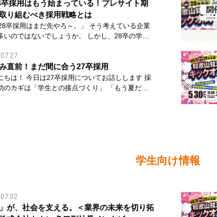
い外部の合同企業説明会に参加されたときに思われ
28卒採用はもう始まっている！プレサイト期
と思います。 合同企業説明会には規模によ
取り組むべき採用戦略とは
は数十社から数百社もの企業が出展します。一方
8卒採用はまだ先やろ～。」 そう考えている企業
学生が一日に訪問できる企業数には限りがありま
のではないでしょうか。 しかし、28卒の学生
そのため学生は会場を歩きながら、「この企業の話
に企業研究を始めています。 夏休みの仕事体験
いてみよう」と思うブースを数秒で判断していま
.07.27
ープン・カンパニーへの参加を通して、「どんな会
のか」「どんな仕事ができるのか」を知り、自分に
み直前！まだ間に合う27卒採用
スの見せ方や社員の雰囲気、説明の
業を探し始める時期です。 企業様側も同様で
27卒採用についてお話しします 採
など、企業様側が工夫できる要素が学生の意思決定
のカギは「学生との接点づくり」 「もう夏だか
響します。 今回は、合同企業説明会で成果
ス数ともに前年を上回っています。受付中コース数
は遅い」と考えていませんか？ 実は、27卒採用
ながるブースづくりのポイントをご紹介します。
4万件まで増え、学生が比較できる企業はさらに多
は現在も活発に動いています。一方で、採用競争は
は「企業探し」のために合同企業説明会へ来ている
まり、2028卒採用はすでにスタート
以上に激しくなっており、「待ちの採用」では学生
企業説明会は、自社を知っている学生だけが訪れる
。 プレサイト期間は「応募を集める期
うことが難しい状況です。 今回は、最新の採用
せん。 マイナビの学生調査では、合同企
サイトという言葉を聞くと、「仕事
データをもとに、夏休み前に企業が押さえておきた
明会へ参加する目的の第1位は「さまざまな企業を
を掲載する場所」というイメージを持つ方もいるか
トをご紹介します。 採用競争は昨年以上に激
め」でした。 つまり、多くの学生は「まだ
しかし、本当の役割は少し違います。
学生向け情報
ない企業」と出会うことを目的に会場へ足を運んで
サイトは、貴社を知ってもらう期間です。 学生は
リー受付企業数も102％、さらにセミナー受付企業
条件に当てはまらなけれ
を決めていません。 だからこそ、 ・どんな会
6％まで増加しています。 つまり、学生一人に対
つけてもらえない企業でも、合同企業説明会では
いるのか ・どんな仕事な
アプローチする企業が増えているということです。
となく気になった」という偶然のきっかけから興味
.07.02
動を成功させるためには、 企業ページの内容を
てもらえる可能性があります。 これは知名度が
」が、社会を支える。＜業界の未来を切り拓
サイトは選考ではなく、貴社の第一印象をつくる場
を持つ写真や仕事内容を掲載す
ない企業様でも、大きなチャンスがあると言えるで