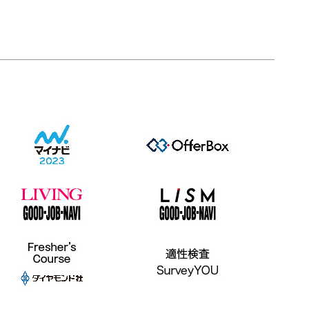
て、より質の高いマッチングやコミュニケーションの機
ました。 スピンオフ！配信の裏側 イベント当日はサン
会を創出していきたいと思います。 今後ともよろしく
ケイ丸の内ビル5階にあるスタジオを中心し、サンケイ
お願いいたします！ 最後に ユーロードでは、「企業を
広告本社事務所、会議室の3拠点で配信を行っておりま
知る」だけではなく、「企業と学生が直接つながる機
した！私は事務局として(一番広い)本社事務所にて一人
会」を大切にしています。 これからも、和歌山企業と
で配信をしておりましたが、5階スタジオは少し本格的
学生が出会い、お互いを深く理解できる場を提供しなが
にセッティングをしておりました！ 次回は6月26日にな
ら、県内就職の促進に取り組んでまいります。 ご参加
ります。 和歌山おもろい会社 大発掘フェア@和歌山ビ
いただいた学生の皆さま、ご出展いただいた企業の皆さ
ッグ愛6月26日(金) 12:00～16:00皆さまのご出展、心よ
ま、誠にありがとうございました！
りお待ちしております。