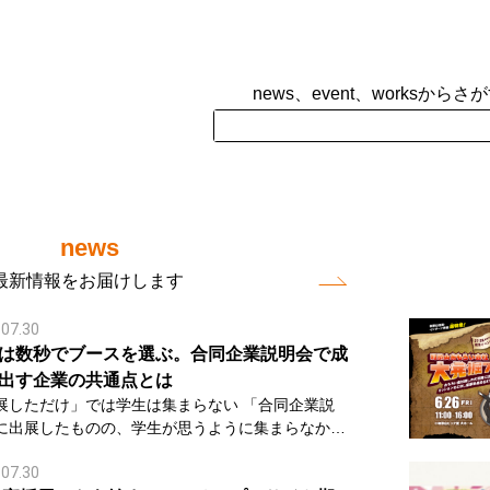
news、event、worksからさ
news
最新情報をお届けします
.07.30
は数秒でブースを選ぶ。合同企業説明会で成
出す企業の共通点とは
しただけ」では学生は集まらない 「合同企業説
に出展したものの、学生が思うように集まらなかっ
者様も多いので
.07.30
うか。 特に、ユーロード！フォーラムで