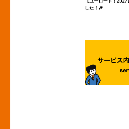
【ユーロード！202
のコ
体験
伸びました。 和歌山
ンタ
した！🎉
るデ
す。 学生は何を求めているのか 掲載されているコース
募数はや
機械だ
す。 例えば、自動車部品メーカー様が製品写真中心の
内容
つけ
は、
装飾
るこ
そのため、 ナビサイトの
プ会社も増え、 
で、
ているのは、 職種研
ンシップ・仕事
ー 建設機械の安全カバー製品 各種メンテナンス事業 な
うに
スコンテスト 業界研
接点を
ど、
つま
員交流会 です。 学生が知り
十分チャンス
を入
に来
はありません。 
の企
専門
ブー
か"です。 そのため、仕事
は前年
約1
する 学生がブースへ座っても、その後の説明内容に違
や、
業規
てい
和感が
す。 学生が参加を決める理由は「参加しやすさ」 学生
が伝
し違
ス装
が地
ています。 仕事内容や
客様
らず
たのは、 実家から通えて参加し
体的
こと
学生
動・宿泊
とは十分可能で
株式
資料
希望している
月時
であると確
で設
生は
た。 さらに、内々定を持ちながらも就職活動を続けて
誇り 一般にはあまり知られていませんが、キナンは首
ジョ
ています。 さらに自由回
いる
都高
の世界
半日程度 短期間 交通費支給 
エリ
す。
立し
低い
ト増加してい
特殊
ことが重要です
サイ
ら採用できない
作業
囲気」 合同企業説明会で学生が企業を
設計が重要です
業を探したい」 
れや