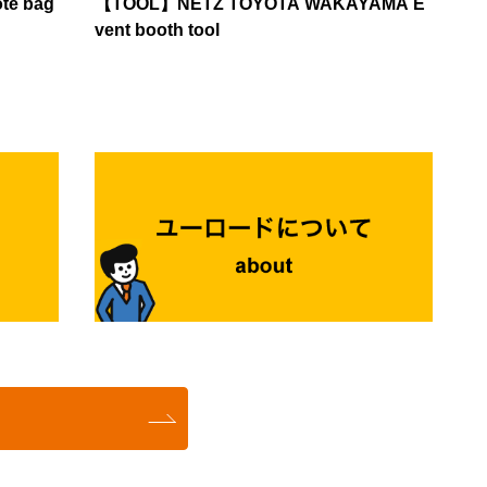
e bag
【TOOL】NETZ TOYOTA WAKAYAMA E
雰囲気や、企業の方と気軽に話せる空間がとても良かっ
いろんな企業の話を聞けるうえ、面接対策にもつながり
ト：まずは「これからどう動くべきか」の指針を提示。
vent booth tool
た」 といった感想も多く寄せられ、対面で交流する価
ます。 人と関わる経験は大切にしていきたいですね。
チャット等での反応も良く、早期から動く意欲の高い学
値の高さがうかがえました。 インターンシップへの関
【ここからでOK】まずは体感してみて！ 「何から始め
生たちが真剣にメモを取る姿が印象的でした。ここで和
心の高さも明らかに アンケートでは、「今後参加した
ればいいかわからない人」向けに、28卒・27卒向けオ
歌山企業に目を向けるための「視点」を醸成しました。
いイベント」として、合同企業説明会だけでなく、 イ
ンラインイベントがユーロードで開催されます。 ✔ 複
【第2部】おもろい企業クイズ × WEB企業説明会 出展
ンターンシップ 仕事体験 若手社員との交流 など、実際
数の企業を一気に知れる✔ 就活の進め方がなんとなくわ
企業様： エバグリーン廣甚株式会社、紀州技研工業株
に企業を体験し、人に会うイベントへの関心が高いこと
かる✔ 気軽に参加できる（私服、何なら下半身ジャージ
式会社、和歌山トヨペット株式会社、とれとれグルー
も分かりました。 企業説明を聞くだけではなく、「実
で！） ここで少しでも情報を持っておくだけで、後の
プ、株式会社南北、川口水産株式会社（※順不同） レ
際に見て、体験し、働く人と話したい」という学生ニー
就活が前に進むカギになります。 👉 参加はこちらから
ポート： 従来の合説とは一線を画す「企業紹介クイ
ズが高まっていることがうかがえます。 ご出展いただ
https://www.u-road.jp/2028/event/view/3524 少しでも気
ズ」からスタート。各社の特徴や製品をテーマにしたク
いた企業さまの声 今回は、14社の企業さまにご出展い
になったらぜひご参加くださいね♪ （詳細は随時更新し
イズでは、画面越しにも学生のワクワク感が伝わる盛り
ただきました。 ┃企業満足度は5点満点中4.1点とな
ていきます!!） 就活スタートのきっかけとして、ちょう
上がりを見せました。 その後の各社20分（説明＋質疑
り、多くの企業様から高い評価をいただきました。 （5
どいい一歩になると思います。
応答）のセッションでは、業界を代表する6社の「おも
点評価：5社、4点評価：7社、3点評価：1社、2点評
ろい強み」が凝縮されており、学生からはチャットでの
価：1社、1点評価：0社） 【企業アンケートより】 途
質問も相次いぐといった、熱心なアプローチが見られま
中退出の学生さんがいなかったように感じました。 楽
した。 【第3部】U・I・Jターン若手社会人パネルディ
しい仕掛けが多くあり、学生さん・人事担当共に楽しめ
スカッション テーマ：「和歌山で働くリアル」 レポー
るものだと感じました！ 就活ビンゴゲームやアイスク
ト： 「なぜ和歌山に戻ったのか？」「ぶっちゃけ、地
リームのブレイクタイムなど楽しいイベントでした。
元で働く良さは？」など、学生が本当に知りたい本音に
今後もユーロード！ならではのオリジナリティあふれる
迫りました。大手・都会志向に揺れる学生の心に、若手
イベントを企画・運営し、学生と企業さま双方にとっ
社員の「等身大の言葉」が強く刺さるセッションとなり