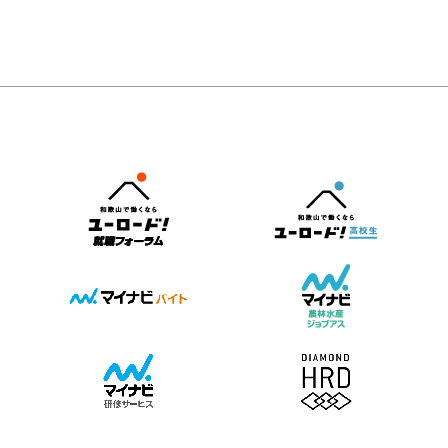
多かったのは、「ブース内の社員の雰囲気」でし
参加しない理由として最も多かったのは、 地元で
らこそ、企業は学生との接点を持ち続け、自社の魅
もいえる高速道路の安全を守っています。近年では
業種や勤務地よりも高い割合となっています。 学
がない 帰省中にインターンのことは考え
寧に伝えることが重要です。 夏休み前に見直し
ーンも活用し、人が入りにくい場所の点検も進めて
説明を聞いている時間だけではなく、ブースへ近づ
が少ないと思っている と
ェックリスト □ 採用ページの情報は最新にな
す。さらに兵庫県姫路市には、実践的な橋梁点検技
ら社員の様子を見ています。 笑顔で迎えている
。 だからこそ企業は、「仕事内容」だ
 社員紹介や職場写真は充実しています
学べる「キナンブリッジ」という研修施設も整備。
社員同士が楽しそうに会話しているか。若手社員が
力 キャリア 若手社員の活躍 地域で
から点検業者が訪れ、技術を学ぶ場となっていま
。 そうした空気感から、「この会社な
重要になります。 学生の
トリー学生へのフォローを行えていますか？ □ 夏休
やすそう」という印象を持ちます。 一方で、 ブ
観念を変える情報発信が、応募につながる第一歩で
間中の仕事体験や会社説明会を企画していますか？
、誰でも操作できるわけではありません。そこでキ
で黙々とパソコン作業をしている 無理に呼び込
学生に「この会社で働きたい」と思ってもらえる情報
では、グループ会社を通じて専門オペレーターを育
同士の雰囲気が悪い といった様子
験はできるだけ早く公開する 学生は夏休み前か
ていますか？ マイナビ2027を最大限活用し
ています。「機械だけ貸して終わりではありませ
企業イメージを損ねる原因になります。 休憩中や
定を立て始めます。公開が早い企業ほど比較対象に
の接点を増やそう 「マイナビに掲載している
必要であれば、操作できる人材まで提供できま
も学生は見ています。 ブースに立つ社員全員
ります。 ② 「何が体験できるか」が伝わ
うように応募が来ない…」 そんなお悩みをお持
」この「人まで提供できる」という体制は、他社と
業の広告塔であるという意識を共有しておくことが
る 「仕事体験開催」だけでは学生の興
業様も多いのではないでしょうか。 実は、マイ
にもつながっています。 AI時代だからこそ、
が学生との接点を増やす 学生と
くことは難しくなっています。 例えば、 営業職
には掲載するだけではなく、企業の露出を増やし、
角口副社長は、AIが進化する時代だか
点を増やすためには、大掛かりな投資だけが必要な
できる 商品開発を体験できる 若手社員と
との接点を広げるための機能が数多く用意されてい
そ、人の価値はさらに高まると話します。・お客様
ません。 例えば、 説明会の開始時間を分
をしてみる など、学生が参加後をイメージ
らう」ためにぜ
を丁寧に聞くこと。・現場の困りごとを理解するこ
示する パンフレットを手に取りやすい位
タイトルを意識しましょう。 ③ 写真を充実させ
したい設定や機能をご紹介します。 学生に見つ
・スピード感を持って対応すること。そうした人に
ードを展示する ノベルテ
もらうためには「活動状況」の更新が重要 学生は
できない価値を、キナンでは何より大切にしていま
話のきっかけとして活用する といった工夫も効
少なくありません。 社員の表情や仕事風景な
検索を行う際、活動中の企業を優先して探していま
そのため、人材育成も技術教育だけではありませ
ノベルティも「配ればいい」のではあ
"働くイメージ"が伝わる写真を掲載しましょう。 ④
コミュニケーション、人間性、思いやりまで含めて
Gsに取り組む企業であればリサ
交流時間を設ける 学生が最も聞きたい相手
とを重視しています。 「休みも仕事のうち」
ル素材の文房具を配布し、その取り組みを紹介する
採用担当者ではなく、実際に働いている社員です。
、マイナビトップページの特集やバナーに掲載され
厚生や休日取得にも積極的なキナン。角口副社長は
で自然なコミュニケーションが生まれます。 学生