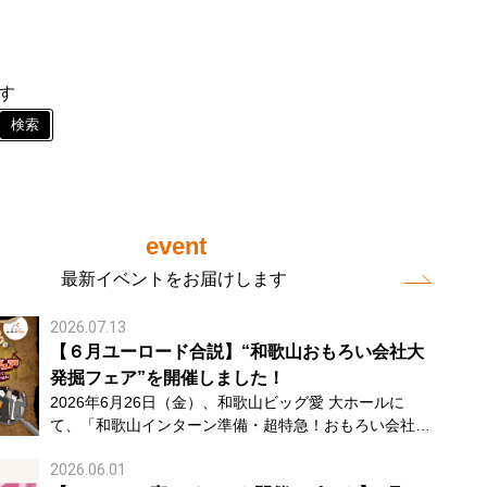
がす
検索
event
最新イベントをお届けします
2026.07.13
【６月ユーロード合説】“和歌山おもろい会社大
発掘フェア”を開催しました！
2026年6月26日（金）、和歌山ビッグ愛 大ホールに
て、「和歌山インターン準備・超特急！おもろい会社探
し大冒険」を開催しました。 本イベントは、2027・20
2026.06.01
28卒学生を中心に、インターンシップや早期選考に向け