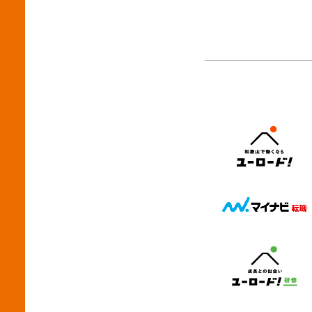
最も
で、
だか
脈と
た。
就職する予定
力を丁
ドロ
生は
たくない 地元に魅力的な企業
たい採用チ
いま
く前か
いう回答でした
っていますか？ □
術を
か。
けではなく、 働く魅
か？ □ 説明会から選考までの流れはスムーズですか？ □
全国
活躍しているか
働く価値 まで発信することが
エン
す。 オペレーターまで提供できる強み 特殊な高所作業
ら働き
固定
み期
車は
ース内
す。 プレサイト期間に企業が取り組みたい5つのこと ①
□ 
ナン
みをしている 社員
仕事体
発信ができ
成し
は、
ら予
て学生と
ん。
片付け中
入りやすくな
のに思
す。
が企
るタイトルにす
ちの企
の差別化
大切です。 小さな工夫
味を引
ナビ
人が価値になる 
の接
の提案を体験
学生
らこ
わけではあり
一緒に仕事
ます。 今回は、学生から「見つけても
の話
かりやすく掲
できる
ひ活用
と。
置へ置く 製品やメッセージカ
る 仕事内容を読む前に、職場の雰囲気で企業を判断す
けて
しか
ィを会
る学生も
企業
す。
果があります。 
ど、
す。 そのため、 活動状況を定期的に更新する 「夏採
ん。
りません。 例えば、SD
社員との
用」 「内々定まで最短2週間」 などの情報を設定するこ
育てるこ
イク
は、
とで
福利
こと