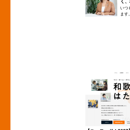
なのです。 夏休みは学
く、
る 説明会から選考までスムーズにつなげる など、他社
しょう。 合同企業説明会は企
のタイミング 202
との
いつ
なく
査で
ントリ
ます
は数
プや
年比
車や
は、
となりました。 さ
異なります。 個別エ
いる
会場
2％
方、
70
ません。 ブース全体から伝わ
の機
学生
機械
している会
この
分に
の背
分に関係
の接
ことを表し
の価
らな
方企業
ことだけでなく
長か
ります。 資料でも、「何をし
いる
参加促進 選考への誘導 とい
てお届けい
こと
と、 関西 87.8% 東海 85.6% 北陸 84.0% と高い割合と
功のポイ
社キナン 角
れて
なっています。 
さまざま 業種別では、自動車
へ 想像通りかと思いますが、建設機械は非常に高価で
のも
業に目
比11
す。
要な採用
にと
も、 プラント・エンジニアリング・環境 鉄鋼・金属 ソ
必要
はなく「伝
えるでしょう。 
フトウェア・
多種
生が集まる。」 
マイ
っています。 一方、
あり
違い
8件と
サービス レストラン・フード
用で
を伝えること
5,390
回る結果と
現在
であ
は、
きく
言わ
で仕
とです。 掲載するだけでは見
施策を考
性も
方、
なっています。 
況は異なる 都道府県別で
こと