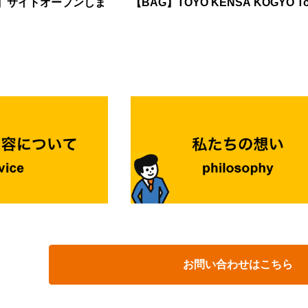
7】サイトオープンしま
【BAG】TOYO KENSA KOGYO Tot
ミュニケーションや働く姿、柔らかい雰囲気が伝わ
に参加してみたい」と思ってもらう工夫が必要で
県は前年比94％となっており、応
ル業界にはまだまだ大きな伸びしろがあります。」
ザインの方が親しみを持ってもらいやすくなりま
や減少傾向です。 地方企業では「学生から見
けではない。「技術力のキナン」 キナンの強み
を見ると、単なる会社説明会よりも、仕事内容を知
てもらうこと」がますます重要になっています。
機械を貸すことだけではありません。近年はグルー
からカフェ風の柔らかいデザインへ変更したこと
とができるプログラムが増えています。 特に増え
情報更新 説明会開催 インター
クレーン事業 高所作業専門オペレータ
理系女子学生や文系学生にも立ち寄ってもらえるよ
究 課題解決型プログラム・ビジネ
体験 SNSでの情報発信 など、学生との
なった事例がマイナビ様より紹介されていました。
究 オフィス・工場・研究所見学 社
増やす取り組みが欠かせません。 中小企業にも
お客様を支える領域を着実に広げています。特に力
り、デザインは企業が見せたいものではなく、「誰
たいのは、「会社概要」で
がある 従業員規模別で見ると、50人未満
れているのが、「技術力」。社員が資格を取得し、
てほしいか」から逆算して考えることが重要です。
"自分がその会社で働く姿を想像できる
業では応募が減少している一方、50人以上の企業で
技術を磨くだけでなく、全国のサービススタッフが
ス装飾・プレゼン・説明内容は一つのストーリーに
内容を体験できる仕事体験
を上回る規模も多く見られました。 これは、企
か月間、本社の研修施設で集中的に学ぶ制度も整え
社員と話せるコンテンツの価値は年々高まっていま
模だけで応募が決まるわけではなく、「企業の魅力
ます。しかし、角口副社長は「技術力」の意味を少
あれば興味は薄れてしまいます。 例えば、ブー
わっているか」がより重要になっていることを示し
う視点で語ります。「技術だけではありません。お
飾では「未来を創る会社」と伝えているにもかかわ
元開催のプログラムへ参加したい理由で最も多かっ
社員紹介、働く雰囲気などを具
に寄り添い、困りごとを聞き、最適な提案ができる
、説明では仕事内容だけを淡々と紹介していると、
やすい（46.3%） 移
に伝えることで、中小企業でも学生の興味を引くこ
。それも私たちが考える技術力です。」この部分が
は「思っていた会社と違う」と感じてしまいます。
の負担が少ない（40.8%） 将来的に地元就職を
す。 まだ就職活動を続ける学生は多い 6
会社キナンに脈々と流れるDNAであり、企業の強み
でも、ブース装飾・プレゼン資料・説明内容は一体
（34.4%） という結果でした。つまり、学
点の内々定率は前年より1.6ポイント低くなりまし
信をしました。 首都高速の約80％を支える
計することが重要とされています。会社が目指すビ
派手な内容よりも、「参加しやすいこと」を重視し
ンや社会的な役割まで一貫して伝えることで、企業
答では、 1日開催 オンライン
学生は前年より2.1ポイント増加しています。 関西
速道路の橋梁点検において大きな役割を担っていま
観が学生に伝わりやすくなります。 ブースは独
など、参加へのハードルが
アでも、活動継続学生の割合は前年より1.7ポイン
その割合は約80％。橋の裏側を点検するためには、
お問い合わせはこちら
た要素ではなく、採用広報全体の入口として考える
プログラムを求める声が多く見られました。 プレ
ます。 つまり、 「内々定を持っているか
な橋梁点検車を使い、橋の上からアームを伸ばし、
。 学生が最も見ているのは「社員の雰
ト期間は、「まず参加してもらうこと」を意識した
」 のではなく、 「もっと自分に合う企
員が橋の裏側へ潜り込んで点検を行います。ひび割
選ぶ基準として
。 参加を迷う学生への配慮も必要 一方
という学生が一定数存在しています。
損傷、水漏れなどを一つひとつ確認し、日本の大動