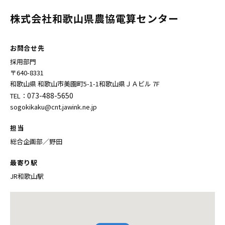
株式会社和歌山県農協電算センター
お問合せ先
採用部門
〒640-8331
和歌山県 和歌山市美園町5-1-1和歌山県ＪＡビル 7F
073-488-5650
TEL：
sogokikaku@cnt.jawink.ne.jp
担当
総合企画部／野田
最寄り駅
JR和歌山駅