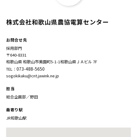
株式会社和歌山県農協電算センター
お問合せ先
採用部門
〒640-8331
和歌山県 和歌山市美園町5-1-1和歌山県ＪＡビル 7F
073-488-5650
TEL：
sogokikaku@cnt.jawink.ne.jp
担当
総合企画部／野田
最寄り駅
JR和歌山駅