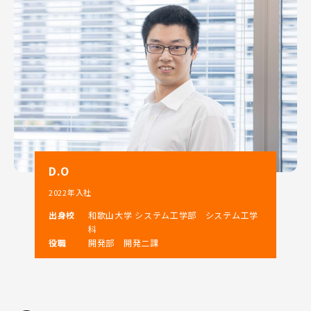
D.O
2022年入社
出身校
和歌山大学 システム工学部 システム工学
科
役職
開発部 開発二課