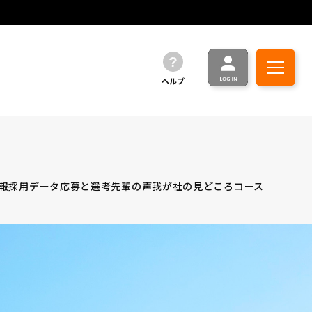
ヘルプ
報
採用データ
応募と選考
先輩の声
我が社の見どころ
コース