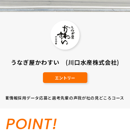
うなぎ屋かわすい (川口水産株式会社)
エントリー
企業情報
採用データ
応募と選考
先輩の声
我が社の見どころ
コース
POINT!