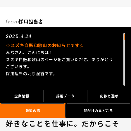
採用担当者
2025.4.24
☆スズキ自販和歌山のお知らせです☆
みなさん、こんにちは！
スズキ自販和歌山のページをご覧いただき、ありがとう
ございます。
採用担当の北原澄香です。
スズキの得意とする小さな車づくりで、軽自動車・コン
パクトカーを中心にアジア、インド、ヨーロッパなど、
企業情報
採用データ
応募と選考
これまで活躍の幅を広げてきたスズキグループは、2020
年に100周年を迎えました！
先輩の声
我が社の見どころ
私たちはそんなスズキグループのメーカー直営ディーラ
好きなことを仕事に。だからこそ
ーです！