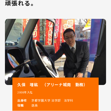
頑張れる。
当社は和歌山県内での軽自動車販売台数ナンバー1という
実績を持ち、県内に9店舗展開しております。
和歌山県へのUターン、Iターン就職をお考えの方はぜひ
ご相談下さい！
「住み慣れた土地で長く働きたい」、「新しい土地で自
分の力を試してみたい」という方にピッタリの会社で
す。
当社での営業の仕事は、
「人と関わることが好き」、「人が喜んでくれることを
嬉しいと感じる」という方なら、きっとご活躍いただけ
ます!!!
当社の大きな特徴を2つご紹介いたします！
久保 増紘 （アリーナ城南 勤務）
2008年入社
1．スズキ(株)100％出資の直営ディーラー！
出身校
京都学園大学 法学部 法学科
役職
店長
和歌山県のスズキ総代理店として県下9店舗を展開。