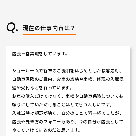
和歌山県で長く働きながら、賞与はなんと5.9ヶ月
（2023年度実績）。
営業スキル・車の知識等を学べる充実した研修制度
が自慢です。
現在の仕事内容は？
年間休日は、自動車ディーラーでは多めの110日!!
2．安定した社風。営業・サービス両部門のチームワーク
が良い！
店長＋営業職をしています。
職場スタッフの雰囲気は「お店の雰囲気」としてお
ショールームで新車のご説明をはじめとした接客応対、
客様に伝わります。
自動車保険のご案内、お車の点検や車検、修理の入庫促
営業スタッフとサービス〈技術）スタッフは日々協
進や受付などを行っています。
力しあい、
お客様にとって「入りやすく居心地の良いお店」を
お車の購入だけではなく、車検や自動車保険についても
実現しています。
頼りにしていただけることはとてもうれしいです。
拠点同士や拠点の垣根を超えた交流や社員全体での
入社当時は視野が狭く、自分のことで精一杯でしたが、
食事会などもあります！
店長や先輩方のフォローもあり、今の自分が店長として
やっていけているのだと思います。
★和歌山県が好きな方