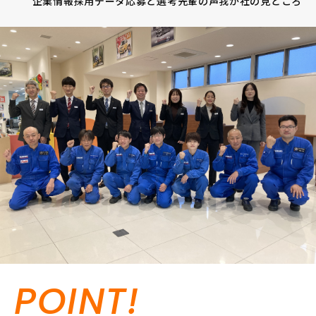
企業情報
採用データ
応募と選考
先輩の声
我が社の見どころ
POINT!