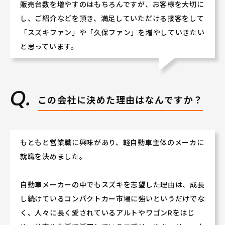
販売台数を増やすのはもちろんですが、お客様を大切に
★人と接することが好きな方
★人の話を聴くことが好きな方
し、ご紹介などを頂き、満足していただける接客をして
などなど大歓迎です♪♪
「スズキファン」や「久保ファン」を増やしていきたい
（もちろん、車に今まで携ってこなかった方も大丈夫で
と思っています。
す!!）
若手社員や女性社員が多数活躍しております!
ぜひ会社説明会にご参加いただき、当社の活気あふれる
この会社に決めた理由はなんですか？
社風を体感してください！
もともと営業職に興味があり、軽自動車主体のメーカに
就職を決めました。
自動車メーカーの中でもスズキを志望した理由は、成長
し続けているコンパクトカー市場に強いというだけでな
く、人々に長く愛されているアルトやワゴンRをはじ