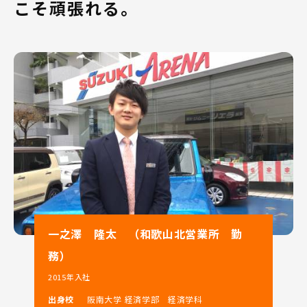
こそ頑張れる。
当社は和歌山県内での軽自動車販売台数ナンバー1という
実績を持ち、県内に9店舗展開しております。
和歌山県へのUターン、Iターン就職をお考えの方はぜひ
ご相談下さい！
「住み慣れた土地で長く働きたい」、「新しい土地で自
分の力を試してみたい」という方にピッタリの会社で
す。
当社での営業の仕事は、
「人と関わることが好き」、「人が喜んでくれることを
嬉しいと感じる」という方なら、きっとご活躍いただけ
ます!!!
当社の大きな特徴を2つご紹介いたします！
一之澤 隆太 （和歌山北営業所 勤
務）
1．スズキ(株)100％出資の直営ディーラー！
2015年入社
和歌山県のスズキ総代理店として県下9店舗を展開。
出身校
阪南大学 経済学部 経済学科