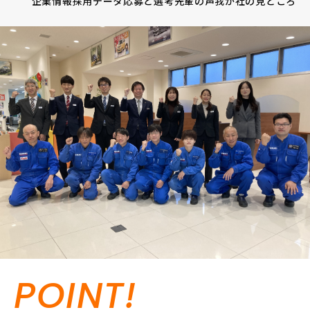
企業情報
採用データ
応募と選考
先輩の声
我が社の見どころ
POINT!