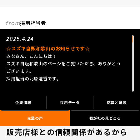
採用担当者
2025.4.24
☆スズキ自販和歌山のお知らせです☆
みなさん、こんにちは！
スズキ自販和歌山のページをご覧いただき、ありがとう
ございます。
採用担当の北原澄香です。
スズキの得意とする小さな車づくりで、軽自動車・コン
パクトカーを中心にアジア、インド、ヨーロッパなど、
企業情報
採用データ
応募と選考
これまで活躍の幅を広げてきたスズキグループは、2020
年に100周年を迎えました！
先輩の声
我が社の見どころ
私たちはそんなスズキグループのメーカー直営ディーラ
販売店様との信頼関係があるから
ーです！