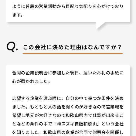
★人と接することが好きな方
ように普段の営業活動から目配り気配りを心がけており
★人の話を聴くことが好きな方
ます。
などなど大歓迎です♪♪
（もちろん、車に今まで携ってこなかった方も大丈夫で
す!!）
この会社に決めた理由はなんですか？
若手社員や女性社員が多数活躍しております!
ぜひ会社説明会にご参加いただき、当社の活気あふれる
社風を体感してください！
合同の企業説明会に参加した後日、届いたお礼の手紙に
心が惹かれました。
志望する企業を選ぶ際に、自分の中で幾つか条件を決め
ました。もともと人の話を聞くのが好きなので営業職を
希望し地元が大好きなので和歌山県内で仕事が出来るこ
となどの条件の中で「㈱スズキ自販和歌山」という会社
を知りました。和歌山県の企業が合同で説明会を開催し