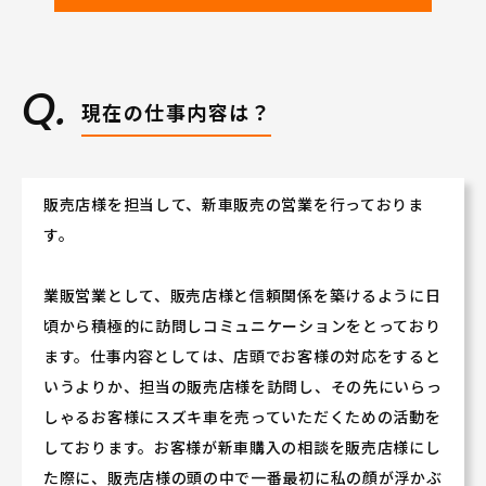
和歌山県で長く働きながら、賞与はなんと5.9ヶ月
（2023年度実績）。
営業スキル・車の知識等を学べる充実した研修制度
が自慢です。
年間休日は、自動車ディーラーでは多めの110日!!
現在の仕事内容は？
2．安定した社風。営業・サービス両部門のチームワーク
が良い！
販売店様を担当して、新車販売の営業を行っておりま
す。
職場スタッフの雰囲気は「お店の雰囲気」としてお
客様に伝わります。
営業スタッフとサービス〈技術）スタッフは日々協
業販営業として、販売店様と信頼関係を築けるように日
力しあい、
頃から積極的に訪問しコミュニケーションをとっており
お客様にとって「入りやすく居心地の良いお店」を
ます。仕事内容としては、店頭でお客様の対応をすると
実現しています。
いうよりか、担当の販売店様を訪問し、その先にいらっ
拠点同士や拠点の垣根を超えた交流や社員全体での
しゃるお客様にスズキ車を売っていただくための活動を
食事会などもあります！
しております。お客様が新車購入の相談を販売店様にし
★和歌山県が好きな方
た際に、販売店様の頭の中で一番最初に私の顔が浮かぶ