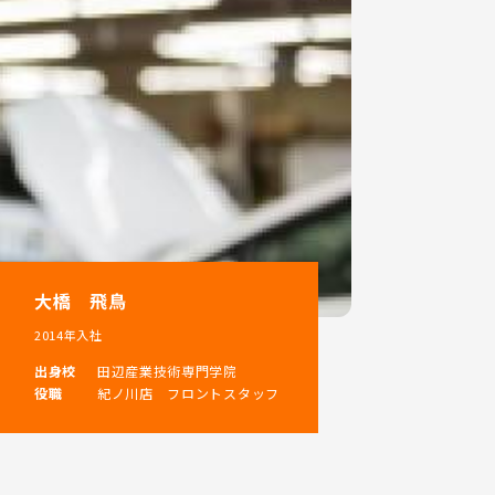
大橋 飛鳥
2014年入社
出身校
田辺産業技術専門学院
役職
紀ノ川店 フロントスタッフ