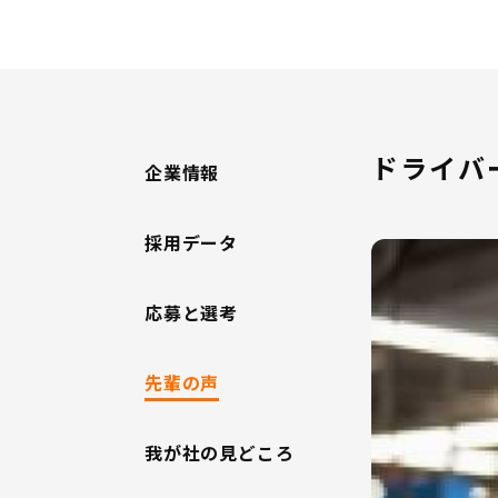
少人数制で、
ネッツトヨタ
営業職やフロ
自動車販売の
伝えします。
ドライバ
企業情報
ご質問等あり
皆様のエント
採用データ
応募と選考
問合せ先：
人財開発チー
Email：t-tam
先輩の声
TEL：073-431
我が社の見どころ