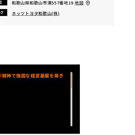
社
和歌山県和歌山市湊557番地19
地図
ク
ネッツトヨタ和歌山(株)
ンジ精神で強固な経営基盤を築き