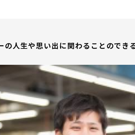
ゲーム性を交えて、楽しんで参加いただけるプログラムをご用意して
和歌山について、見て、聞いて、体験して知っていただき、
アスタッフ職といった現場での仕事だけでなく、
業界について、またトヨタについて見識を広げていただくと共に、自
ーの人生や思い出に関わることのでき
ましたら下記連絡先までお気軽にお問い合わせ下さい。
リー、ご参加をお待ちしております！！
ム 玉置 知子
aki@netz-w.co.jp
-8321