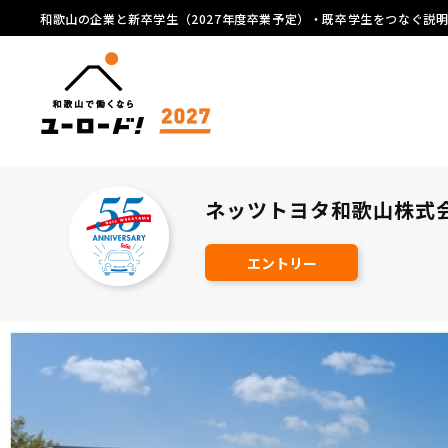
和歌山の企業と新卒学生（2027年度卒業予定）・既卒学生をつなぐ説
ネッツトヨタ和歌山株
エントリー