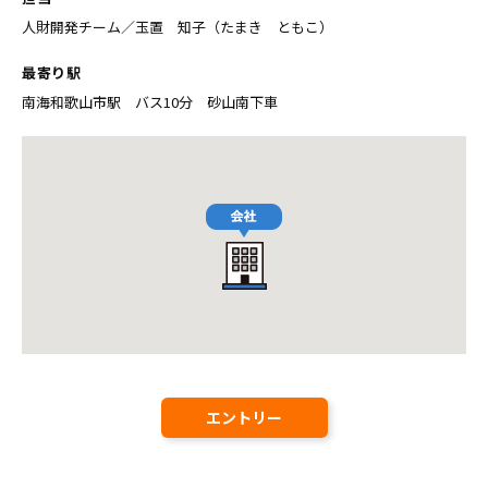
人財開発チーム／玉置 知子（たまき ともこ）
最寄り駅
南海和歌山市駅 バス10分 砂山南下車
エントリー