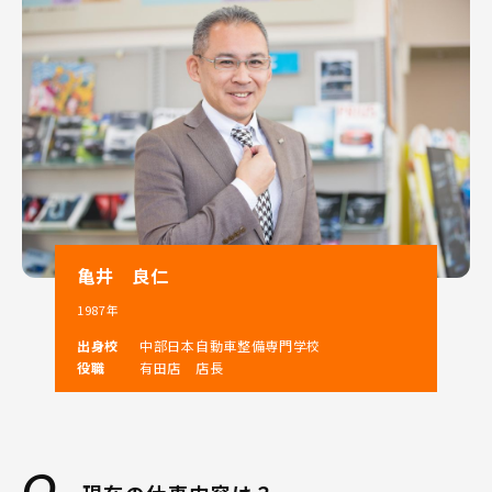
ネッツトヨタ和歌山について、見て、聞いて、体験して
知っていただき、
営業職やフロアスタッフ職といった現場での仕事だけで
なく、
自動車販売の業界について、またトヨタについて見識を
広げていただくと共に、自動車販売業界の魅力について
もお伝えします。
ご質問等ありましたら下記連絡先までお気軽にお問い合
わせ下さい。
皆様のエントリー、ご参加をお待ちしております！！
亀井 良仁
1987年
問合せ先：
出身校
中部日本自動車整備専門学校
役職
有田店 店長
人財開発チーム 玉置 知子
Email：t-tamaki@netz-w.co.jp
TEL：073-431-8321