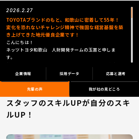
2026.2.27
TOYOTAブランドのもと、和歌山に密着して55年！
変化を恐れないチャレンジ精神で強固な経営基盤を築
き上げてきた地元優良企業です！
こんにちは！
ネッツトヨタ和歌山 人財開発チームの玉置と申しま
す。
弊社のページにアクセスしていただきありがとうござい
ます。
企業情報
採用データ
応募と選考
夏期インターンシップの開催が決定いたしました。
先輩の声
我が社の見どころ
「インターンシップ・仕事体験」のページから申し込み
スタッフのスキルUPが自分のスキ
ができます。
ルUP！
少人数制で、ゲーム性を交えて、楽しんで参加いただけ
るプログラムをご用意しております♩