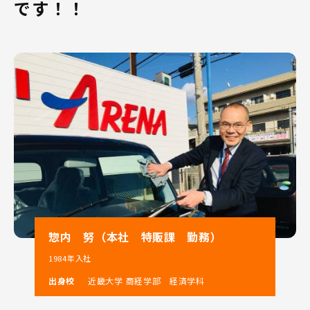
です！！
当社は和歌山県内での軽自動車販売台数ナンバー1という
実績を持ち、県内に9店舗展開しております。
和歌山県へのUターン、Iターン就職をお考えの方はぜひ
ご相談下さい！
「住み慣れた土地で長く働きたい」、「新しい土地で自
分の力を試してみたい」という方にピッタリの会社で
す。
当社での営業の仕事は、
「人と関わることが好き」、「人が喜んでくれることを
嬉しいと感じる」という方なら、きっとご活躍いただけ
ます!!!
当社の大きな特徴を2つご紹介いたします！
惣内 努（本社 特販課 勤務）
1984年入社
1．スズキ(株)100％出資の直営ディーラー！
出身校
近畿大学 商経学部 経済学科
和歌山県のスズキ総代理店として県下9店舗を展開。