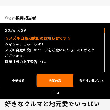
採用担当者
2026.7.29
☆スズキ自販和歌山のお知らせです☆
みなさん、こんにちは！
スズキ自販和歌山のページをご覧いただき、ありがとう
ございます。
採用担当の北原澄香です。
スズキの得意とする小さな車づくりで、軽自動車・コン
パクトカーを中心にアジア、インド、ヨーロッパなど、
企業情報
先輩の声
我が社の見どころ
これまで活躍の幅を広げてきたスズキグループは、2020
年に100周年を迎えました！
コース
私たちはそんなスズキグループのメーカー直営ディーラ
好きなクルマと地元愛でいっぱい
ーです！