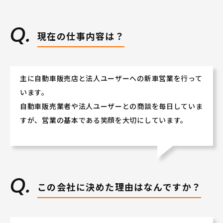
和歌山県で長く働きながら、賞与はなんと5.9ヶ月
（2023年度実績）。
営業スキル・車の知識等を学べる充実した研修制度
現在の仕事内容は？
が自慢です。
年間休日は、自動車ディーラーでは多めの110日!!
2．安定した社風。営業・サービス両部門のチームワーク
主に自動車販売店と法人ユーザーへの新車営業を行って
が良い！
います。
自動車販売業者や法人ユーザーとの商談を毎日していま
職場スタッフの雰囲気は「お店の雰囲気」としてお
すが、営業の基本である笑顔を大切にしています。
客様に伝わります。
営業スタッフとサービス〈技術）スタッフは日々協
力しあい、
お客様にとって「入りやすく居心地の良いお店」を
実現しています。
拠点同士や拠点の垣根を超えた交流や社員全体での
この会社に決めた理由はなんですか？
食事会などもあります！
★和歌山県が好きな方