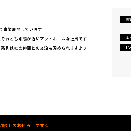
業
て事業展開しています！
本
れぞれとも距離が近いアットホームな社風です！
て系列他社の仲間との交流も深められますよ♪
リン
和歌山のお知らせです☆