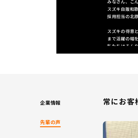
みなさん、こ
スズキ自販和
採用担当の北
スズキの得意
まで活躍の幅を
私たちはそん
当社は和歌山
和歌山県へのU
「住み慣れた
当社での営業
「人と関わる
常にお客
企業情報
す!!!
当社の大きな
先輩の声
1．スズキ(株