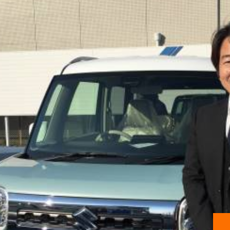
ズキ総代理店として県下9店舗を展開。
働きながら、賞与はなんと5.9ヶ月（2023年度実績）。
車の知識等を学べる充実した研修制度が自慢です。
動車ディーラーでは多めの110日!!
社風。営業・サービス両部門のチームワークが良い！
の雰囲気は「お店の雰囲気」としてお客様に伝わります。
とサービス〈技術）スタッフは日々協力しあい、
て「入りやすく居心地の良いお店」を実現しています。
点の垣根を超えた交流や社員全体での食事会などもあります！
好きな方
ことが好きな方
くことが好きな方
迎です♪♪
に今まで携ってこなかった方も大丈夫です!!）