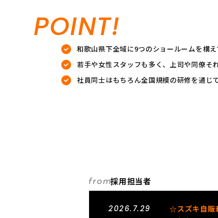
POINT!
和歌山県下全域に9つのショールームを構え
若手や女性スタッフも多く、上司や同僚そ
社員同士はもちろん全国規模の研修を通じ
採用担当者
2026.7.29
☆スズキ自販