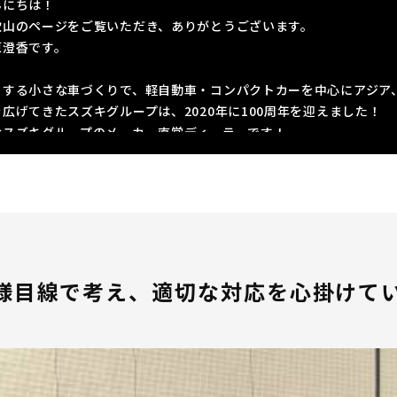
んにちは！
歌山のページをご覧いただき、ありがとうございます。
原澄香です。
とする小さな車づくりで、軽自動車・コンパクトカーを中心にアジア
広げてきたスズキグループは、2020年に100周年を迎えました！
なスズキグループのメーカー直営ディーラーです！
県内での軽自動車販売台数ナンバー1という実績を持ち、県内に9店
ターン、Iターン就職をお考えの方はぜひご相談下さい！
土地で長く働きたい」、「新しい土地で自分の力を試してみたい」と
の仕事は、
ことが好き」、「人が喜んでくれることを嬉しいと感じる」という方
様目線で考え、適切な対応を心掛けて
特徴を2つご紹介いたします！
)100％出資の直営ディーラー！