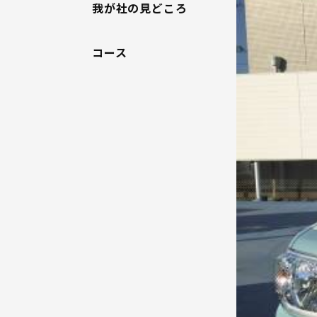
我が社の見どころ
和歌山県のス
和歌山県で長く
コース
営業スキル・
年間休日は、自
2．安定した
職場スタッフ
営業スタッフ
お客様にとっ
拠点同士や拠
★和歌山県が
★人と接する
★人の話を聴
などなど大歓
（もちろん、車