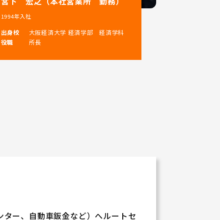
宮下 宏之（本社営業所 勤務）
1994年入社
出身校
大阪経済大学 経済学部 経済学科
役職
所長
ンター、自動車鈑金など）へルートセ