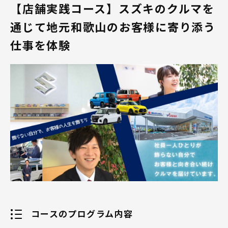
【店舗実践コース】スズキのクルマを
当社は和歌山県内での軽自動車販売台数ナンバー1という
実績を持ち、県内に9店舗展開しております。
通じて地元和歌山のお客様に寄り添う
和歌山県へのUターン、Iターン就職をお考えの方はぜひ
仕事を体験
ご相談下さい！
「住み慣れた土地で長く働きたい」、「新しい土地で自
分の力を試してみたい」という方にピッタリの会社で
す。
当社での営業の仕事は、
「人と関わることが好き」、「人が喜んでくれることを
嬉しいと感じる」という方なら、きっとご活躍いただけ
ます!!!
当社の大きな特徴を2つご紹介いたします！
1．スズキ(株)100％出資の直営ディーラー！
コースのプログラム内容
和歌山県のスズキ総代理店として県下9店舗を展開。