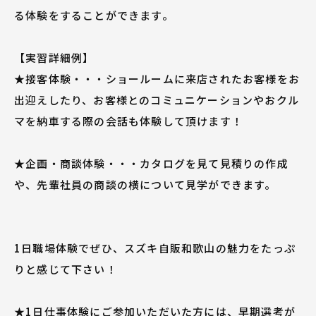
★人と接することが好きな方
る体験をすることができます。
★人の話を聴くことが好きな方
などなど大歓迎です♪♪
【実習詳細例】
（もちろん、車に今まで携ってこなかった方も大丈夫で
す!!）
★接客体験・・・ショールームに来店されたお客様をお
出迎えしたり、お客様とのコミュニケーションやおクル
若手社員や女性社員が多数活躍しております!
マを納車する際の会話も体験して頂けます！
ぜひ会社説明会にご参加いただき、当社の活気あふれる
社風を体感してください！
★企画・商談体験・・・カタログを見て見積りの作成
や、先輩社員の商談の横について見学ができます。
1日職場体験でぜひ、スズキ自販和歌山の魅力をたっぷ
りと感じて下さい！
★1日仕事体験にご参加いただいた方には、早期選考が