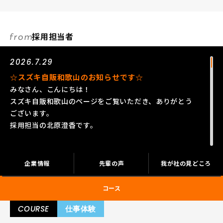
採用担当者
2026.7.29
☆スズキ自販和歌山のお知らせです☆
みなさん、こんにちは！
スズキ自販和歌山のページをご覧いただき、ありがとう
ございます。
採用担当の北原澄香です。
スズキの得意とする小さな車づくりで、軽自動車・コン
パクトカーを中心にアジア、インド、ヨーロッパなど、
企業情報
先輩の声
我が社の見どころ
これまで活躍の幅を広げてきたスズキグループは、2020
年に100周年を迎えました！
コース
私たちはそんなスズキグループのメーカー直営ディーラ
ーです！
COURSE
仕事体験