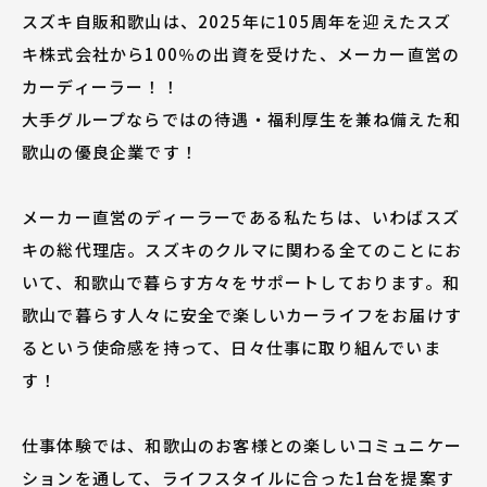
和歌山県で長く働きながら、賞与はなんと5.9ヶ月
スズキ自販和歌山は、2025年に105周年を迎えたスズ
（2023年度実績）。
キ株式会社から100％の出資を受けた、メーカー直営の
営業スキル・車の知識等を学べる充実した研修制度
が自慢です。
カーディーラー！！
年間休日は、自動車ディーラーでは多めの110日!!
大手グループならではの待遇・福利厚生を兼ね備えた和
歌山の優良企業です！
2．安定した社風。営業・サービス両部門のチームワーク
が良い！
メーカー直営のディーラーである私たちは、いわばスズ
職場スタッフの雰囲気は「お店の雰囲気」としてお
キの総代理店。スズキのクルマに関わる全てのことにお
客様に伝わります。
いて、和歌山で暮らす方々をサポートしております。和
営業スタッフとサービス〈技術）スタッフは日々協
歌山で暮らす人々に安全で楽しいカーライフをお届けす
力しあい、
お客様にとって「入りやすく居心地の良いお店」を
るという使命感を持って、日々仕事に取り組んでいま
実現しています。
す！
拠点同士や拠点の垣根を超えた交流や社員全体での
食事会などもあります！
仕事体験では、和歌山のお客様との楽しいコミュニケー
★和歌山県が好きな方
ションを通して、ライフスタイルに合った1台を提案す