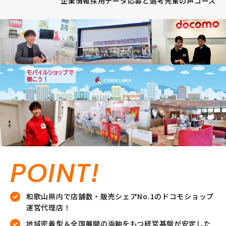
企業情報
採用データ
応募と選考
先輩の声
コース
POINT!
和歌山県内で店舗数・販売シェアNo.1のドコモショップ
運営代理店！
地域密着型＆全国展開の両軸をもつ経営基盤が安定した