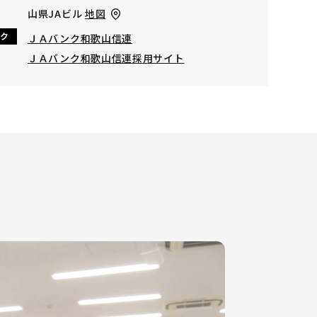
山県JAビル
地図
ク
ＪＡバンク和歌山信連
ＪＡバンク和歌山信連採用サイト