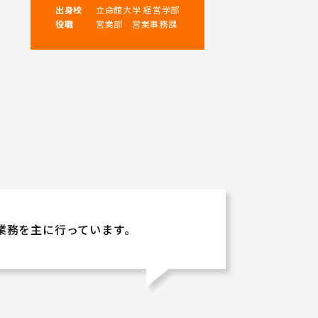
出身校
立命館大学 経営学部
役職
営業部 営業事務課
業務を主に行っています。