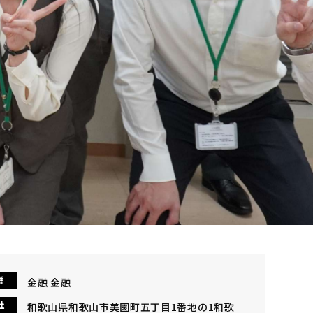
種
金融 金融
社
和歌山県和歌山市美園町五丁目1番地の1和歌