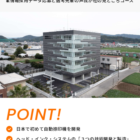
企業情報
採用データ
応募と選考
先輩の声
我が社の見どころ
コース
POINT!
日本で初めて自動捺印機を開発
ヘッド・インク・システムの「３つの技術開発と製造」