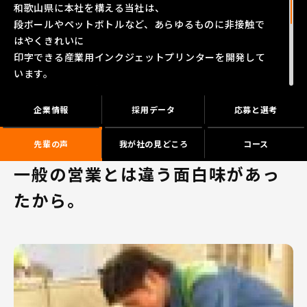
和歌山県に本社を構える当社は、
段ボールやペットボトルなど、あらゆるものに非接触で
はやくきれいに
印字できる産業用インクジェットプリンターを開発して
います。
段ボール用の高品位プリンターの分野では国内50％と圧
倒的なシェアを獲得。
企業情報
採用データ
応募と選考
また、卵の殻に賞味期限を直接印字できるプリンターの
開発にも成功しました。
先輩の声
我が社の見どころ
コース
そのユニークな開発にマスコミからも取材が殺到！
一般の営業とは違う面白味があっ
販売網も全国各地に広がっています。
たから。