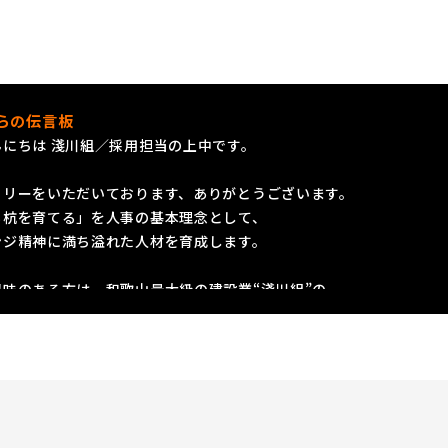
らの伝言板
にちは 淺川組／採用担当の上中です。
トリーをいただいております、ありがとうございます。
る杭を育てる」を人事の基本理念として、
ンジ精神に満ち溢れた人材を育成します。
味のある方は、和歌山最大級の建設業“淺川組”の
ップにお越しください。
いできることを心から楽しみにしています！