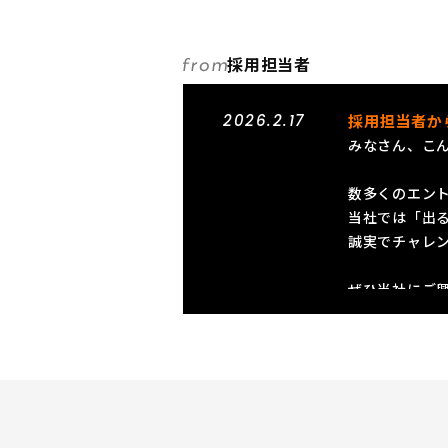
採用担当者
2026.2.17
採用担当者か
みなさん、こん
数多くのエン
当社では「出
誠実でチャレ
ぜひ当社にご興
インターンシ
皆さんとお会