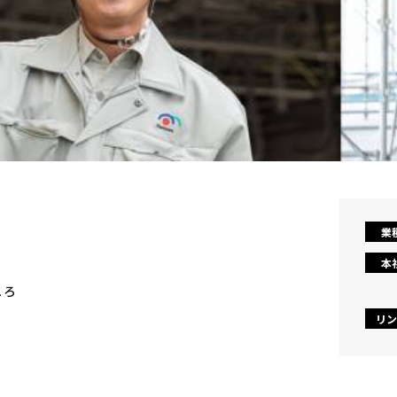
業
本
ころ
リン