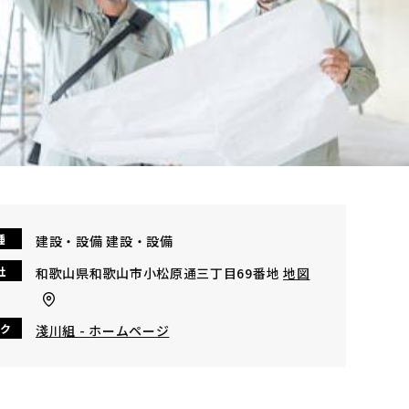
種
建設・設備 建設・設備
社
和歌山県和歌山市小松原通三丁目69番地
地図
ク
淺川組 - ホームページ