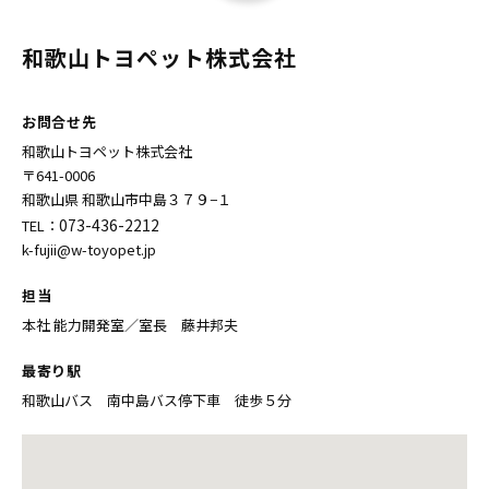
和歌山トヨペット株式会社
お問合せ先
和歌山トヨペット株式会社
〒641-0006
和歌山県 和歌山市中島３７９−１
073-436-2212
TEL：
k-fujii@w-toyopet.jp
担当
本社 能力開発室／室長 藤井邦夫
最寄り駅
和歌山バス 南中島バス停下車 徒歩５分