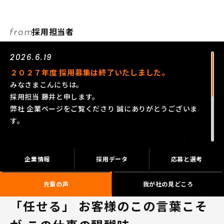
採用担当者
2026.6.19
２０２７年度 採用募集は終了いたしました。
みなさまこんにちは。
採用担当 藤井と申します。
弊社 企業ページをご覧くださり 誠にありがとうございま
す。
昨年のインターンシップに始まり 今年３月からの就職活
動本番期に沢山の方々に訪問いただき また 採用選考へも
企業情報
採用データ
応募と選考
チャレンジいただくことができました。
誠にありがとうございました。
先輩の声
我が社の見どころ
「任せる」 お客様のこの言葉こそ
引き続き 和歌山トヨペット をよろしくお願いいたしま
す。