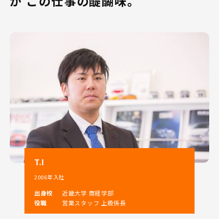
が この仕事の醍醐味。
T.I
2006年入社
出身校
近畿大学 商経学部
役職
営業スタッフ 上級係長