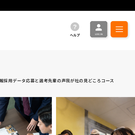
ヘルプ
報
採用データ
応募と選考
先輩の声
我が社の見どころ
コース