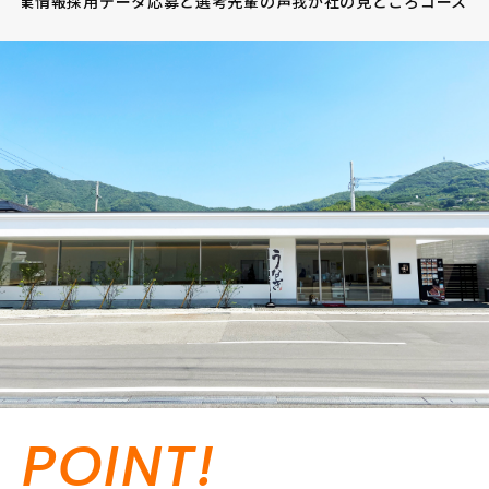
企業情報
採用データ
応募と選考
先輩の声
我が社の見どころ
コース
POINT!