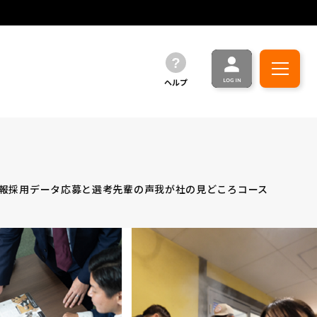
ヘルプ
報
採用データ
応募と選考
先輩の声
我が社の見どころ
コース