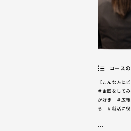
コースの
【こんな方にピ
＃企画をしてみ
が好き ＃広報
る ＃就活に役
---