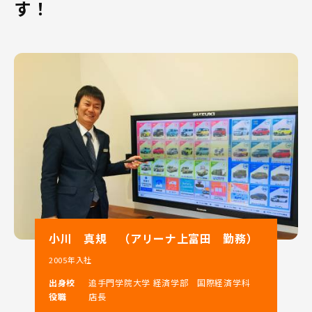
す！
当社は和歌山県内での軽自動車販売台数ナンバー1という
実績を持ち、県内に9店舗展開しております。
和歌山県へのUターン、Iターン就職をお考えの方はぜひ
ご相談下さい！
「住み慣れた土地で長く働きたい」、「新しい土地で自
分の力を試してみたい」という方にピッタリの会社で
す。
当社での営業の仕事は、
「人と関わることが好き」、「人が喜んでくれることを
嬉しいと感じる」という方なら、きっとご活躍いただけ
ます!!!
当社の大きな特徴を2つご紹介いたします！
小川 真規 （アリーナ上富田 勤務）
2005年入社
1．スズキ(株)100％出資の直営ディーラー！
出身校
追手門学院大学 経済学部 国際経済学科
役職
店長
和歌山県のスズキ総代理店として県下9店舗を展開。