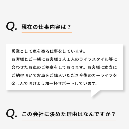
和歌山県で長く働きながら、賞与はなんと5.9ヶ月
（2023年度実績）。
営業スキル・車の知識等を学べる充実した研修制度
が自慢です。
現在の仕事内容は？
年間休日は、自動車ディーラーでは多めの110日!!
2．安定した社風。営業・サービス両部門のチームワーク
が良い！
営業として車を売る仕事をしています。
お客様とご一緒にお客様１人１人のライフスタイル等に
職場スタッフの雰囲気は「お店の雰囲気」としてお
合わせたお車のご提案をしております。お客様に本当に
客様に伝わります。
ご納得頂いてお車をご購入いただき今後のカーライフを
営業スタッフとサービス〈技術）スタッフは日々協
楽しんで頂けよう精一杯サポートしています。
力しあい、
お客様にとって「入りやすく居心地の良いお店」を
実現しています。
拠点同士や拠点の垣根を超えた交流や社員全体での
食事会などもあります！
この会社に決めた理由はなんですか？
★和歌山県が好きな方