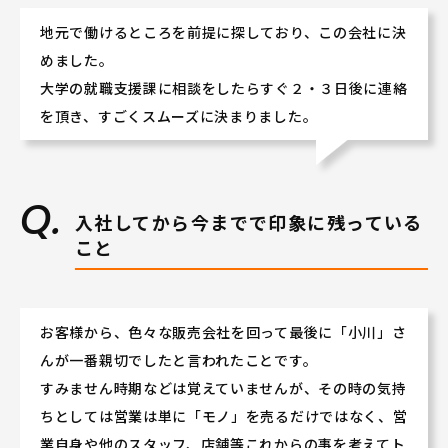
★人と接することが好きな方
地元で働けるところを前提に探しており、この会社に決
★人の話を聴くことが好きな方
などなど大歓迎です♪♪
めました。
（もちろん、車に今まで携ってこなかった方も大丈夫で
大学の就職支援課に相談をしたらすぐ２・３日後に連絡
す!!）
を頂き、すごくスムーズに決まりました。
若手社員や女性社員が多数活躍しております!
ぜひ会社説明会にご参加いただき、当社の活気あふれる
社風を体感してください！
入社してから今までで印象に残っている
こと
お客様から、色々な販売会社を回って最後に「小川」さ
んが一番親切でしたと言われたことです。
すみません時期などは覚えていませんが、その時の気持
ちとしては営業は単に「モノ」を売るだけではなく、営
業自身や他のスタッフ、店舗等これからの事を考えてト