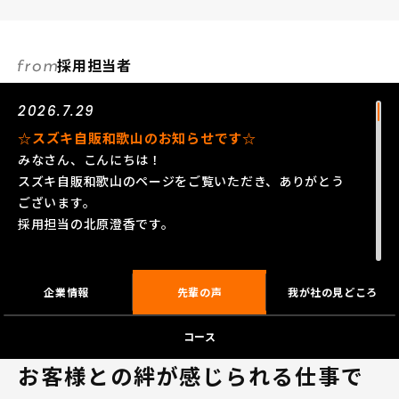
採用担当者
2026.7.29
☆スズキ自販和歌山のお知らせです☆
みなさん、こんにちは！
スズキ自販和歌山のページをご覧いただき、ありがとう
ございます。
採用担当の北原澄香です。
スズキの得意とする小さな車づくりで、軽自動車・コン
パクトカーを中心にアジア、インド、ヨーロッパなど、
企業情報
先輩の声
我が社の見どころ
これまで活躍の幅を広げてきたスズキグループは、2020
年に100周年を迎えました！
コース
私たちはそんなスズキグループのメーカー直営ディーラ
お客様との絆が感じられる仕事で
ーです！