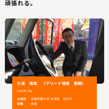
頑張れる。
当社は和歌山県内での軽自動車販売台数ナンバー1という
実績を持ち、県内に9店舗展開しております。
和歌山県へのUターン、Iターン就職をお考えの方はぜひ
ご相談下さい！
「住み慣れた土地で長く働きたい」、「新しい土地で自
分の力を試してみたい」という方にピッタリの会社で
す。
当社での営業の仕事は、
「人と関わることが好き」、「人が喜んでくれることを
嬉しいと感じる」という方なら、きっとご活躍いただけ
ます!!!
当社の大きな特徴を2つご紹介いたします！
久保 増紘 （アリーナ城南 勤務）
2008年入社
1．スズキ(株)100％出資の直営ディーラー！
出身校
京都学園大学 法学部 法学科
役職
店長
和歌山県のスズキ総代理店として県下9店舗を展開。