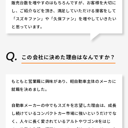
販売台数を増やすのはもちろんですが、お客様を大切に
★人と接することが好きな方
★人の話を聴くことが好きな方
し、ご紹介などを頂き、満足していただける接客をして
などなど大歓迎です♪♪
「スズキファン」や「久保ファン」を増やしていきたい
（もちろん、車に今まで携ってこなかった方も大丈夫で
と思っています。
す!!）
若手社員や女性社員が多数活躍しております!
ぜひ会社説明会にご参加いただき、当社の活気あふれる
この会社に決めた理由はなんですか？
社風を体感してください！
もともと営業職に興味があり、軽自動車主体のメーカに
就職を決めました。
自動車メーカーの中でもスズキを志望した理由は、成長
し続けているコンパクトカー市場に強いというだけでな
く、人々に長く愛されているアルトやワゴンRをはじ