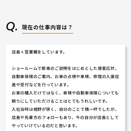
和歌山県で長く働きながら、賞与はなんと5.9ヶ月
（2023年度実績）。
営業スキル・車の知識等を学べる充実した研修制度
が自慢です。
現在の仕事内容は？
年間休日は、自動車ディーラーでは多めの110日!!
2．安定した社風。営業・サービス両部門のチームワーク
が良い！
店長＋営業職をしています。
職場スタッフの雰囲気は「お店の雰囲気」としてお
ショールームで新車のご説明をはじめとした接客応対、
客様に伝わります。
自動車保険のご案内、お車の点検や車検、修理の入庫促
営業スタッフとサービス〈技術）スタッフは日々協
進や受付などを行っています。
力しあい、
お客様にとって「入りやすく居心地の良いお店」を
お車の購入だけではなく、車検や自動車保険についても
実現しています。
頼りにしていただけることはとてもうれしいです。
拠点同士や拠点の垣根を超えた交流や社員全体での
入社当時は視野が狭く、自分のことで精一杯でしたが、
食事会などもあります！
店長や先輩方のフォローもあり、今の自分が店長として
やっていけているのだと思います。
★和歌山県が好きな方