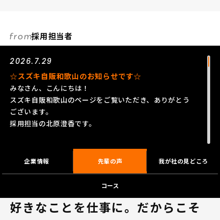
採用担当者
2026.7.29
☆スズキ自販和歌山のお知らせです☆
みなさん、こんにちは！
スズキ自販和歌山のページをご覧いただき、ありがとう
ございます。
採用担当の北原澄香です。
スズキの得意とする小さな車づくりで、軽自動車・コン
パクトカーを中心にアジア、インド、ヨーロッパなど、
企業情報
先輩の声
我が社の見どころ
これまで活躍の幅を広げてきたスズキグループは、2020
年に100周年を迎えました！
コース
私たちはそんなスズキグループのメーカー直営ディーラ
好きなことを仕事に。だからこそ
ーです！