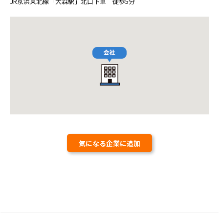
JR京浜東北線「大森駅」北口下車 徒歩5分
気になる企業に追加
気になる企業に追加