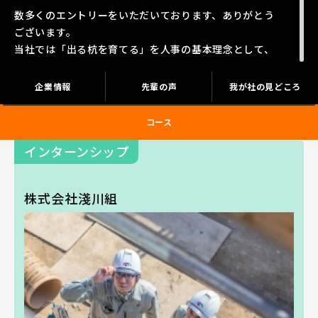
数多くのエントリーをいただいております、ありがとう
ございます。
当社では「出る杭を育てる」を人事の基本理念として、
誠実でチャレンジ精神に満ち溢れた人材を育成します。
企業情報
先輩の声
我が社の見どころ
ぜひ当社にご興味のある方は、和歌山最大級の建設業“淺
川組”の
コース
インターンシップにお越しください。
インターンシップ
皆さんとお会いできることを心から楽しみにしていま
す！
株式会社淺川組