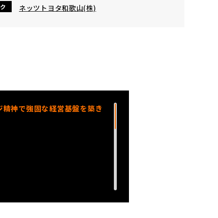
ク
ネッツトヨタ和歌山(株)
ンジ精神で強固な経営基盤を築き
おります♩