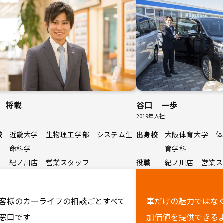
 将載
谷口 一歩
2019年入社
校
近畿大学 生物理工学部 システム生
出身校
大阪体育大学 体
命科学
育学科
紀ノ川店 営業スタッフ
役職
紀ノ川店 営業ス
客様のカーライフの相談ごとすべて
車だけの魅力ではなく
窓口です
加価値を提供できる