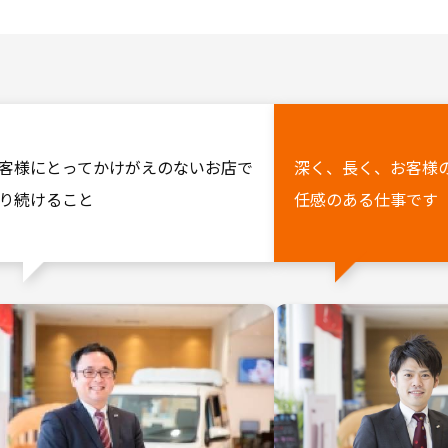
和歌山について、見て、聞いて、体験して知っていただき、
アスタッフ職といった現場での仕事だけでなく、
業界について、またトヨタについて見識を広げていただくと共に、自
ましたら下記連絡先までお気軽にお問い合わせ下さい。
客様にとってかけがえのないお店で
深く、長く、お客様
リー、ご参加をお待ちしております！！
り続けること
任感のある仕事です
ム 玉置 知子
aki@netz-w.co.jp
-8321