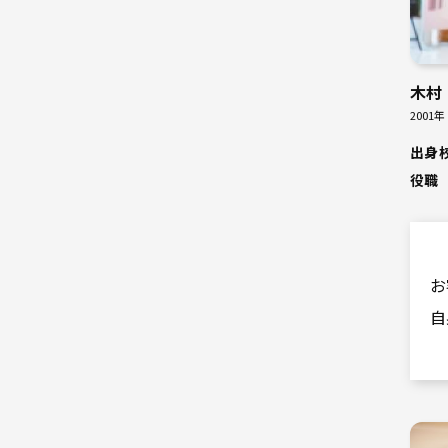
木村
2001年
出身
役職
お
自