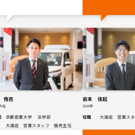
 侑亮
岩本 佳起
年入社
2016年
校
京都産業大学 法学部
役職
大浦店 営業スタ
大浦店 営業スタッフ 販売主任