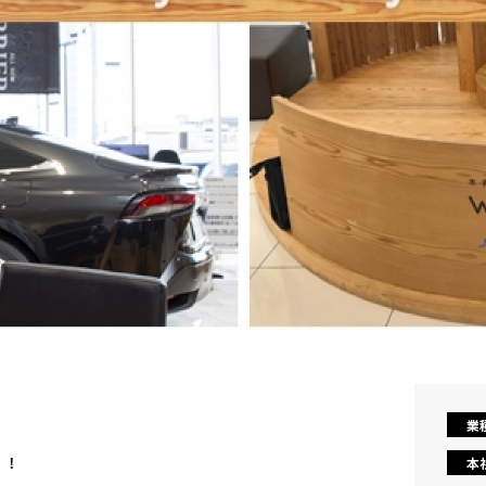
業
！！
本