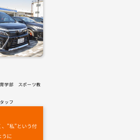
育学部 スポーツ教
タッフ
、”私”という付
ように