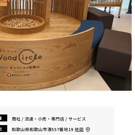
種
商社 / 流通・小売・専門店 / サービス
社
和歌山県和歌山市湊557番地19
地図