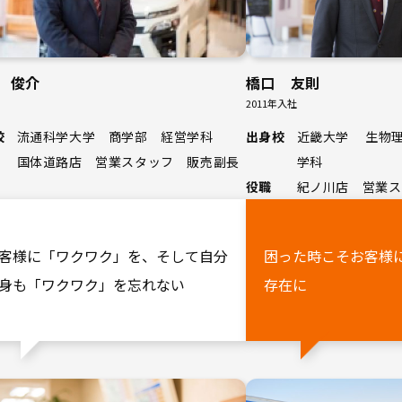
 俊介
橋口 友則
2011年入社
校
流通科学大学 商学部 経営学科
出身校
近畿大学 生物
国体道路店 営業スタッフ 販売副長
学科
役職
紀ノ川店 営業ス
客様に「ワクワク」を、そして自分
困った時こそお客様
身も「ワクワク」を忘れない
存在に