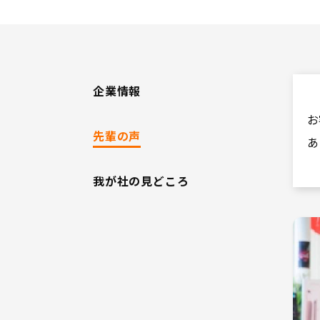
ネッツトヨタ
営業職やフロ
自動車販売の
伝えします。
企業情報
ご質問等あり
お
皆様のエント
先輩の声
あ
我が社の見どころ
問合せ先：
人財開発チー
Email：t-tam
TEL：073-431