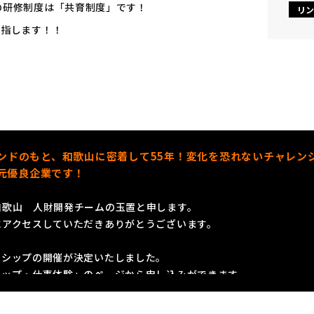
の研修制度は「共育制度」です！
リン
目指します！！
ブランドのもと、和歌山に密着して55年！変化を恐れないチャレ
元優良企業です！
和歌山 人財開発チームの玉置と申します。
にアクセスしていただきありがとうございます。
ンシップの開催が決定いたしました。
シップ・仕事体験」のページから申し込みができます。
ゲーム性を交えて、楽しんで参加いただけるプログラムをご用意して