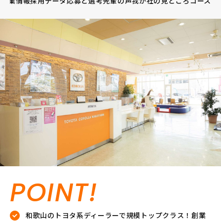
画
企業情報
採用データ
応募と選考
先輩の声
我が社の見どころ
コース
POINT!
和歌山のトヨタ系ディーラーで規模トップクラス！創業