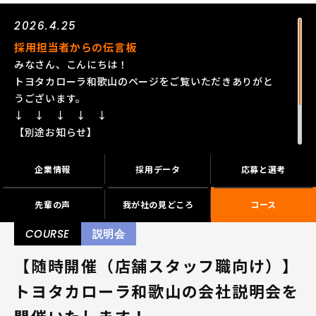
2026.4.25
採用担当者からの伝言板
みなさん、こんにちは！
トヨタカローラ和歌山のページをご覧いただきありがと
うございます。
↓ ↓ ↓ ↓ ↓
【別途お知らせ】
「会社説明会」は随時開催予定です。
参加ご希望の場合、まずはエントリーしてください。
企業情報
採用データ
応募と選考
その後、日程調整させていただきます。
先輩の声
我が社の見どころ
コース
COURSE
説明会
【随時開催（店舗スタッフ職向け）】
トヨタカローラ和歌山の会社説明会を
開催いたします！