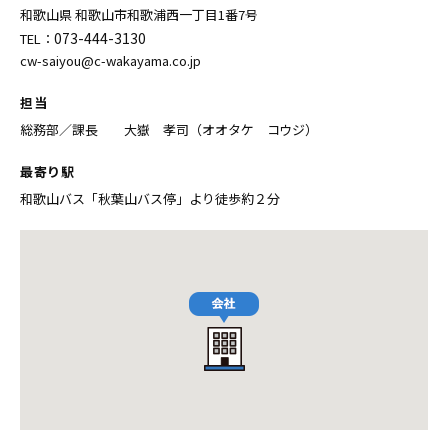
和歌山県 和歌山市和歌浦西一丁目1番7号
073-444-3130
TEL：
cw-saiyou@c-wakayama.co.jp
担当
総務部／課長 大嶽 孝司（オオタケ コウジ）
最寄り駅
和歌山バス「秋葉山バス停」より徒歩約２分