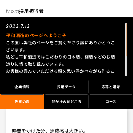
採用担当者
2023.7.13
平和酒造のページへようこそ
この度は弊社のページをご覧くださり誠にありがとうご
ざいます。
私ども平和酒造ではこだわりの日本酒、梅酒などのお酒
造りに皆で取り組んでいます。
お客様の喜んでいただける顔を思い浮かべながら作るこ
とが私たちの未来につながっていきます。
もし興味を持っていただけたのなら、ご応募いただけま
企業情報
採用データ
応募と選考
すとうれしいです。
皆様のご応募をお待ちしております。
先輩の声
我が社の見どころ
コース
時間をかけた分、達成感は大きい。