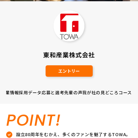
東和産業株式会社
エントリー
企業情報
採用データ
応募と選考
先輩の声
我が社の見どころ
コース
POINT!
設立80周年をむかえ、多くのファンを魅了するTOWA。