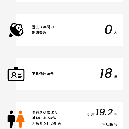
0
過去３年間の
離職者数
人
18
平均勤続年数
年
19.2
役員及び管理的
役員
%
地位にある者に
占める女性の割合
管理職
%