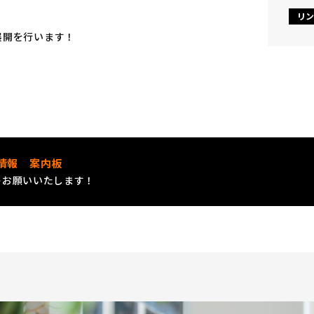
リン
展開を行います！
情報 案内板
ーお願いいたします！