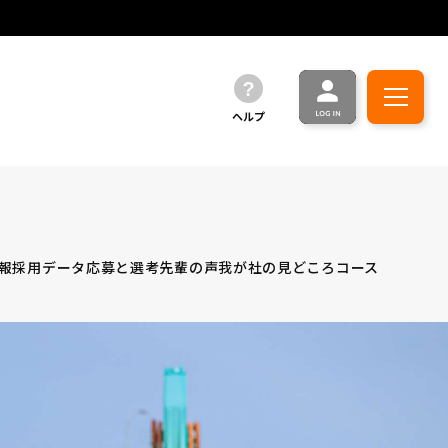
ヘルプ
報
採用データ
応募と選考
先輩の声
我が社の見どころ
コース