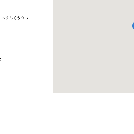
SiSりんくうタワ
大