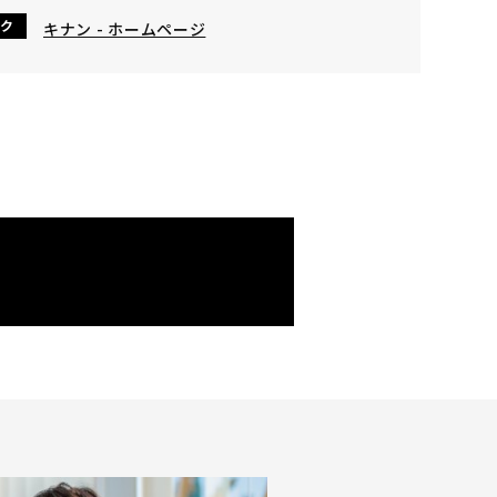
ク
キナン - ホームページ