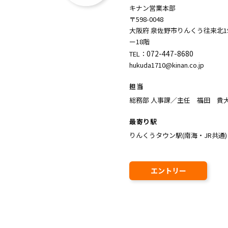
キナン営業本部
〒598-0048
大阪府 泉佐野市りんくう往来北1
ー18階
072-447-8680
TEL：
hukuda1710@kinan.co.jp
担当
総務部 人事課／主任 福田 貴
最寄り駅
りんくうタウン駅(南海・JR共通)
エントリー