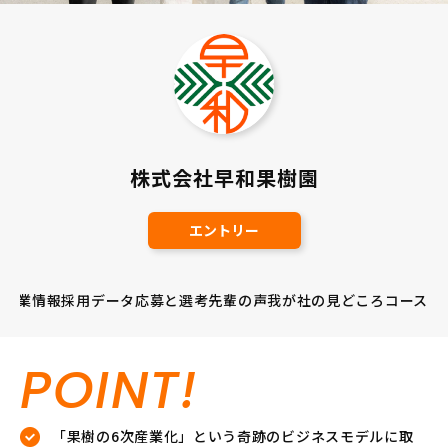
株式会社早和果樹園
エントリー
企業情報
採用データ
応募と選考
先輩の声
我が社の見どころ
コース
POINT!
「果樹の6次産業化」という奇跡のビジネスモデルに取