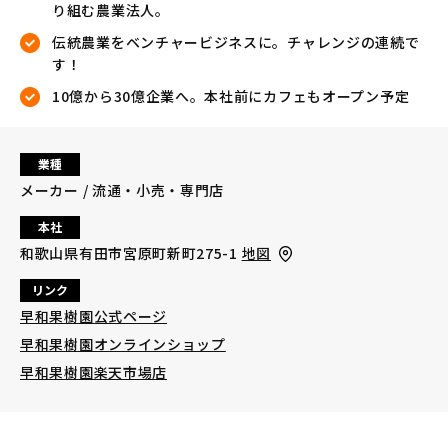
り組む農業法人。
伝統農業をベンチャービジネスに。チャレンジの連続で
す！
10億から30億企業へ。本社前にカフェもオープン予定
業種
メーカー / 流通・小売・専門店
本社
和歌山県有田市宮原町新町275-1
地図
リンク
早和果樹園公式ページ
早和果樹園オンラインショップ
早和果樹園楽天市場店