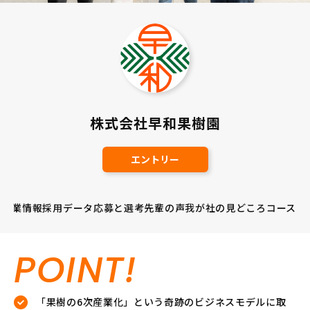
株式会社早和果樹園
エントリー
企業情報
採用データ
応募と選考
先輩の声
我が社の見どころ
コース
POINT!
「果樹の6次産業化」という奇跡のビジネスモデルに取