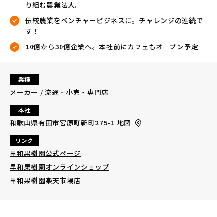
り組む農業法人。
伝統農業をベンチャービジネスに。チャレンジの連続で
す！
10億から30億企業へ。本社前にカフェもオープン予定
業種
メーカー / 流通・小売・専門店
本社
和歌山県有田市宮原町新町275-1
地図
リンク
早和果樹園公式ページ
早和果樹園オンラインショップ
早和果樹園楽天市場店